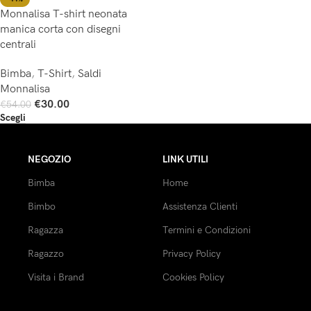
Monnalisa T-shirt neonata
manica corta con disegni
centrali
Bimba
,
T-Shirt
,
Saldi
Monnalisa
€
30.00
€
54.00
Scegli
NEGOZIO
LINK UTILI
Bimba
Home
Bimbo
Assistenza Clienti
Ragazza
Termini e Condizioni
Ragazzo
Privacy Policy
Visita i Brand
Cookies Policy