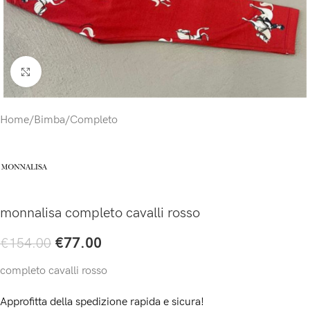
Click to enlarge
Home
/
Bimba
/
Completo
monnalisa completo cavalli rosso
€
77.00
€
154.00
completo cavalli rosso
Approfitta della spedizione rapida e sicura!