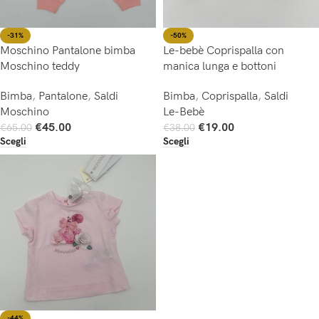
-31%
-50%
Moschino Pantalone bimba
Le-bebè Coprispalla con
Moschino teddy
manica lunga e bottoni
Bimba
,
Pantalone
,
Saldi
Bimba
,
Coprispalla
,
Saldi
Moschino
Le-Bebè
€
45.00
€
19.00
€
65.00
€
38.00
Scegli
Scegli
-44%