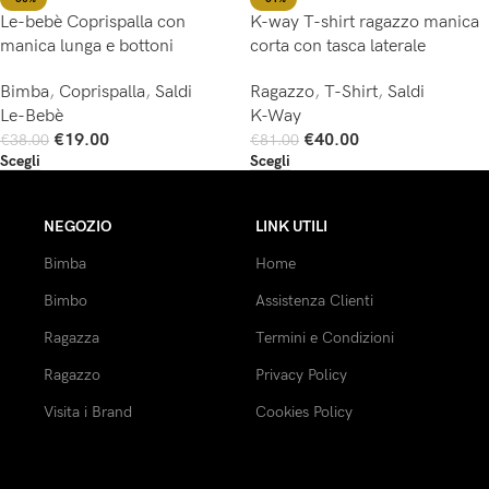
Le-bebè Coprispalla con
K-way T-shirt ragazzo manica
manica lunga e bottoni
corta con tasca laterale
Bimba
,
Coprispalla
,
Saldi
Ragazzo
,
T-Shirt
,
Saldi
Le-Bebè
K-Way
€
19.00
€
40.00
€
38.00
€
81.00
Scegli
Scegli
NEGOZIO
LINK UTILI
Bimba
Home
Bimbo
Assistenza Clienti
Ragazza
Termini e Condizioni
Ragazzo
Privacy Policy
Visita i Brand
Cookies Policy