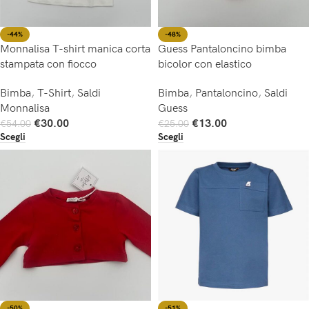
-44%
-48%
Monnalisa T-shirt manica corta
Guess Pantaloncino bimba
stampata con fiocco
bicolor con elastico
Bimba
,
T-Shirt
,
Saldi
Bimba
,
Pantaloncino
,
Saldi
Monnalisa
Guess
€
30.00
€
13.00
€
54.00
€
25.00
Scegli
Scegli
-50%
-51%