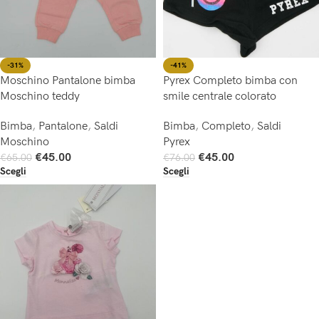
-31%
-41%
Moschino Pantalone bimba
Pyrex Completo bimba con
Moschino teddy
smile centrale colorato
Bimba
,
Pantalone
,
Saldi
Bimba
,
Completo
,
Saldi
Moschino
Pyrex
€
45.00
€
45.00
€
65.00
€
76.00
Scegli
Scegli