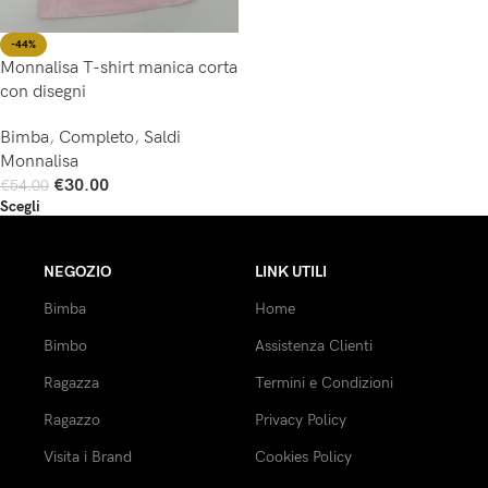
-44%
Monnalisa T-shirt manica corta
con disegni
Bimba
,
Completo
,
Saldi
Monnalisa
€
30.00
€
54.00
Scegli
NEGOZIO
LINK UTILI
Bimba
Home
Bimbo
Assistenza Clienti
Ragazza
Termini e Condizioni
Ragazzo
Privacy Policy
Visita i Brand
Cookies Policy