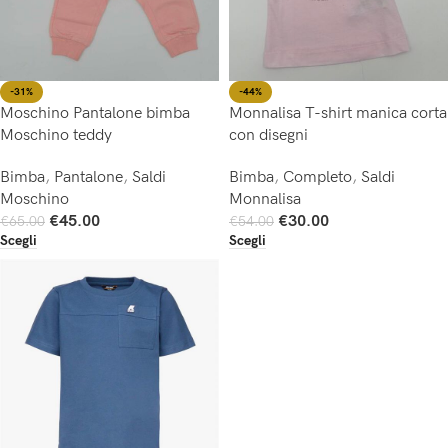
-31%
-44%
Moschino Pantalone bimba
Monnalisa T-shirt manica corta
Moschino teddy
con disegni
Bimba
,
Pantalone
,
Saldi
Bimba
,
Completo
,
Saldi
Moschino
Monnalisa
€
45.00
€
30.00
€
65.00
€
54.00
Scegli
Scegli