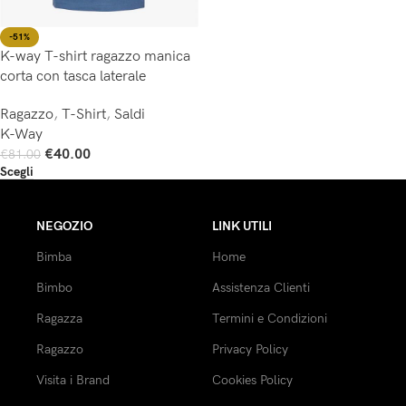
-51%
K-way T-shirt ragazzo manica
corta con tasca laterale
Ragazzo
,
T-Shirt
,
Saldi
K-Way
€
40.00
€
81.00
Scegli
NEGOZIO
LINK UTILI
Bimba
Home
Bimbo
Assistenza Clienti
Ragazza
Termini e Condizioni
Ragazzo
Privacy Policy
Visita i Brand
Cookies Policy