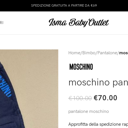
SPEDIZIONE GRATUITA A PARTIRE DA €69
RI
Home
/
Bimbo
/
Pantalone
/
mos
moschino pan
€
70.00
€
100.00
pantalone moschino
Approfitta della spedizione rap