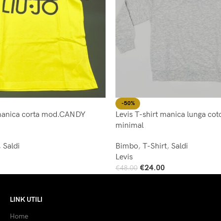
-50%
 manica corta mod.CANDY
Levis T-shirt manica lunga cot
minimal
,
Saldi
Bimbo
,
T-Shirt
,
Saldi
Levis
€
24.00
€
48.00
Scegli
LINK UTILI
Home