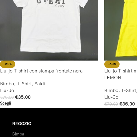
-50%
-50%
Liu-jo T-shirt con stampa frontale nera
Liu-jo T-shirt
LEMON
Bimbo
,
T-Shirt
,
Saldi
Liu-Jo
Bimbo
,
T-Shirt
€
35.00
Liu-Jo
€
70.00
Scegli
€
35.00
€
70.00
Scegli
NEGOZIO
Bimba