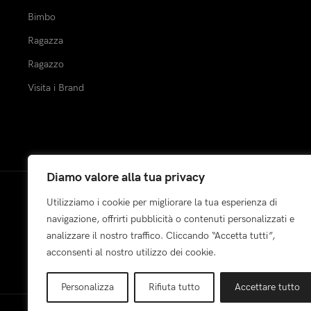
Bimbo
Ragazza
Ragazzo
Visita i Brand
Diamo valore alla tua privacy
Utilizziamo i cookie per migliorare la tua esperienza di
Pagamenti:
navigazione, offrirti pubblicità o contenuti personalizzati e
analizzare il nostro traffico. Cliccando “Accetta tutti”,
acconsenti al nostro utilizzo dei cookie.
Personalizza
Rifiuta tutto
Accettare tutto