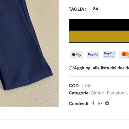
8A
TAGLIA
Aggiungi alla lista dei desid
COD:
1180
Categorie:
Bimbo
,
Pantalone
,
Condividi: