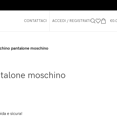
CONTATTACI
ACCEDI / REGISTRATI
€
0.
chino pantalone moschino
talone moschino
ida e sicura!