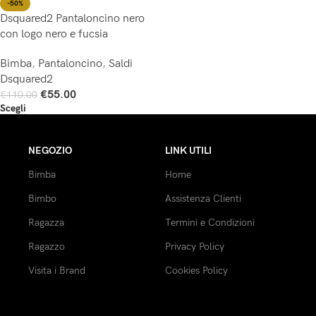
-50%
Dsquared2 Pantaloncino nero
con logo nero e fucsia
Bimba
,
Pantaloncino
,
Saldi
Dsquared2
€
55.00
€
110.00
Scegli
NEGOZIO
LINK UTILI
Bimba
Home
Bimbo
Assistenza Clienti
Ragazza
Termini e Condizioni
Ragazzo
Privacy Policy
Visita i Brand
Cookies Policy