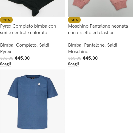
-41%
-31%
Pyrex Completo bimba con
Moschino Pantalone neonata
smile centrale colorato
con orsetto ed elastico
Bimba
,
Completo
,
Saldi
Bimba
,
Pantalone
,
Saldi
Pyrex
Moschino
€
45.00
€
45.00
€
76.00
€
65.00
Scegli
Scegli