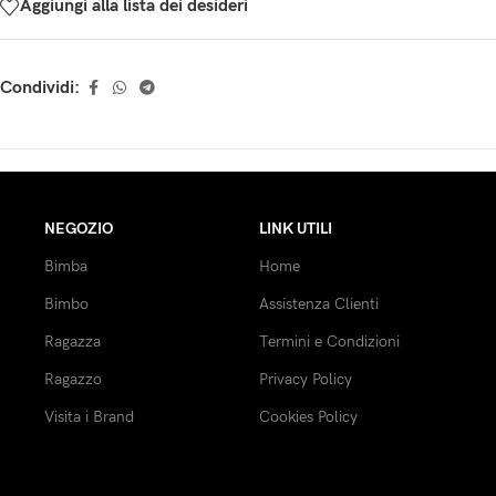
Aggiungi alla lista dei desideri
Condividi:
NEGOZIO
LINK UTILI
Bimba
Home
Bimbo
Assistenza Clienti
Ragazza
Termini e Condizioni
Ragazzo
Privacy Policy
Visita i Brand
Cookies Policy