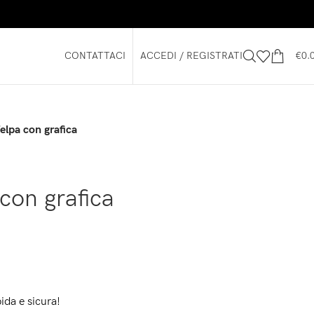
CONTATTACI
ACCEDI / REGISTRATI
€
0.
lpa con grafica
on grafica
ida e sicura!