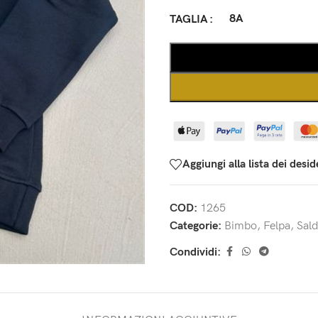
8A
TAGLIA
Aggiungi alla lista dei desid
COD:
1265
Categorie:
Bimbo
,
Felpa
,
Sald
Condividi: