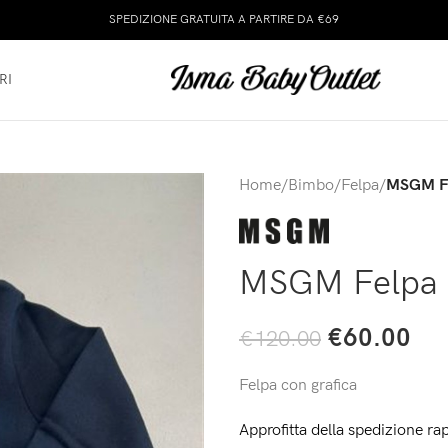
SPEDIZIONE GRATUITA A PARTIRE DA €69
RI
Home
/
Bimbo
/
Felpa
/
MSGM Fe
MSGM Felpa c
€
60.00
€
120.00
Felpa con grafica
Approfitta della spedizione rap