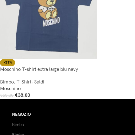
-31%
Moschino T-shirt extra large blu navy
Bimbo
,
T-Shirt
,
Saldi
Moschino
€
38.00
€
55.00
Scegli
NEGOZIO
Bimba
Bimbo