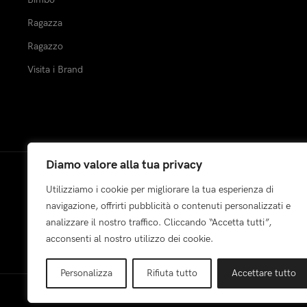
Ragazza
Ragazzo
Visita i Brand
Diamo valore alla tua privacy
Pagamenti:
Utilizziamo i cookie per migliorare la tua esperienza di
navigazione, offrirti pubblicità o contenuti personalizzati e
analizzare il nostro traffico. Cliccando “Accetta tutti”,
acconsenti al nostro utilizzo dei cookie.
Personalizza
Rifiuta tutto
Accettare tutto