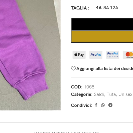
4A
8A
12A
TAGLIA
Aggiungi alla lista dei desid
COD:
1058
Categorie:
Saldi
,
Tuta
,
Unisex
Condividi: