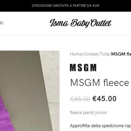
SPEDIZIONE GRATUITA A PARTIRE DA €69
RI
Home
/
Unisex
/
Tuta
/
MSGM fle
MSGM fleece 
€
45.00
€
85.00
fleece pants junior
Approfitta della spedizione rap