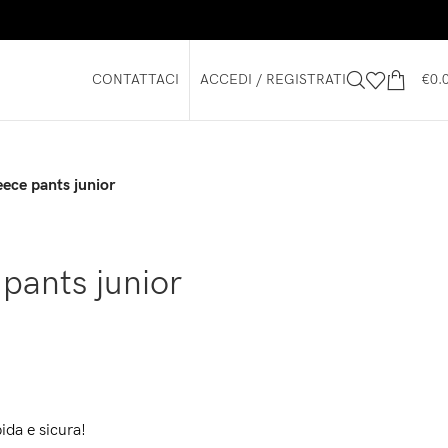
CONTATTACI
ACCEDI / REGISTRATI
€
0.
ece pants junior
pants junior
ida e sicura!