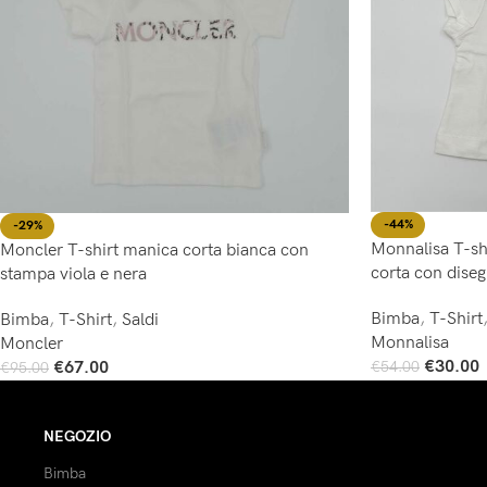
-44%
-29%
Monnalisa T-sh
Moncler T-shirt manica corta bianca con
corta con diseg
stampa viola e nera
Bimba
,
T-Shirt
Bimba
,
T-Shirt
,
Saldi
Monnalisa
Moncler
€
30.00
€
67.00
€
54.00
€
95.00
Scegli
Scegli
NEGOZIO
Bimba