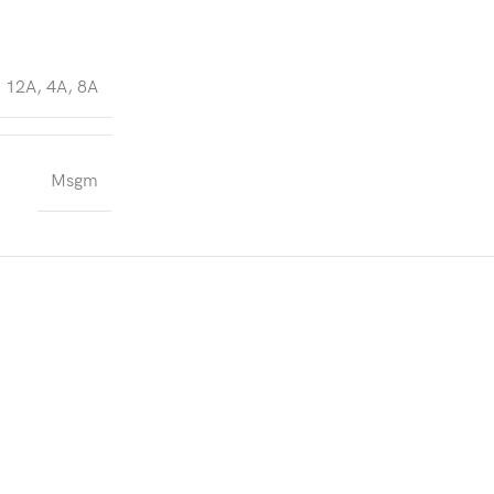
12A
,
4A
,
8A
Msgm