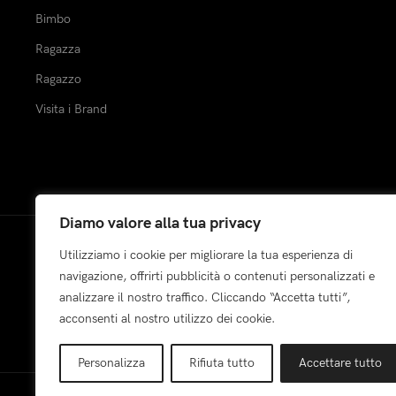
Bimbo
Ragazza
Ragazzo
Visita i Brand
Diamo valore alla tua privacy
Utilizziamo i cookie per migliorare la tua esperienza di
Pagamenti:
navigazione, offrirti pubblicità o contenuti personalizzati e
analizzare il nostro traffico. Cliccando “Accetta tutti”,
acconsenti al nostro utilizzo dei cookie.
Personalizza
Rifiuta tutto
Accettare tutto