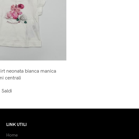
irt neonata bianca manica
ni centrali
,
Saldi
LINK UTILI
Home