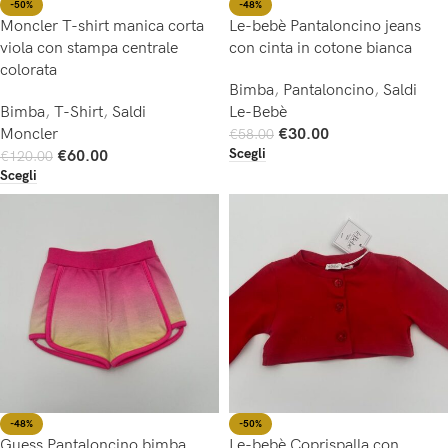
-50%
-48%
Moncler T-shirt manica corta
Le-bebè Pantaloncino jeans
viola con stampa centrale
con cinta in cotone bianca
colorata
Bimba
,
Pantaloncino
,
Saldi
Bimba
,
T-Shirt
,
Saldi
Le-Bebè
Moncler
€
30.00
€
58.00
Scegli
€
60.00
€
120.00
Scegli
-48%
-50%
Guess Pantaloncino bimba
Le-bebè Coprispalla con