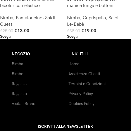
bicolor con elastico
manica lunga e bottoni
Bimba
,
Pantaloncino
,
Saldi
Bimba
,
Coprispalla
,
Saldi
Guess
Le-Bebè
€
13.00
€
19.00
€
25.00
€
38.00
Scegli
Scegli
NEGOZIO
LINK UTILI
Bimba
Home
Bimbo
Assistenza Clienti
Ragazza
Termini e Condizioni
Ragazzo
Privacy Policy
Visita i Brand
Cookies Policy
ISCRIVITI ALLA NEWSLETTER