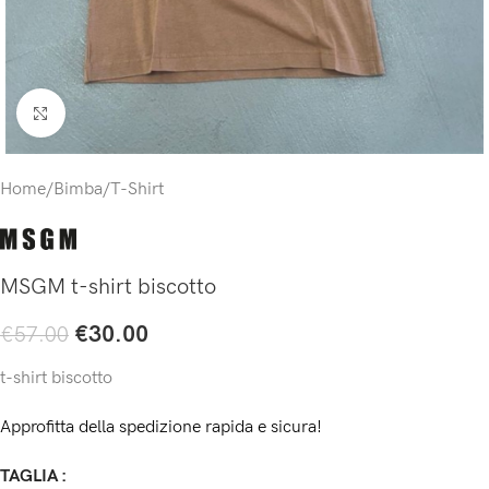
Click to enlarge
Home
/
Bimba
/
T-Shirt
MSGM t-shirt biscotto
€
30.00
€
57.00
t-shirt biscotto
Approfitta della spedizione rapida e sicura!
TAGLIA