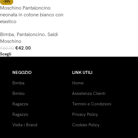
-30%
Moschino Pantaloncino
neonata in cotone bianco con
elastico
Bimba
,
Pantaloncino
,
Saldi
Moschino
€
42.00
€
60.00
Scegli
NEGOZIO
LINK UTILI
Bimba
Home
Bimbo
Assistenza Clienti
Ragazza
Termini e Condizioni
Ragazzo
Privacy Policy
Visita i Brand
Cookies Policy