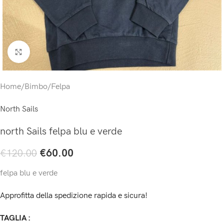
Click to enlarge
Home
/
Bimbo
/
Felpa
North Sails
north Sails felpa blu e verde
€
60.00
€
120.00
felpa blu e verde
Approfitta della spedizione rapida e sicura!
TAGLIA