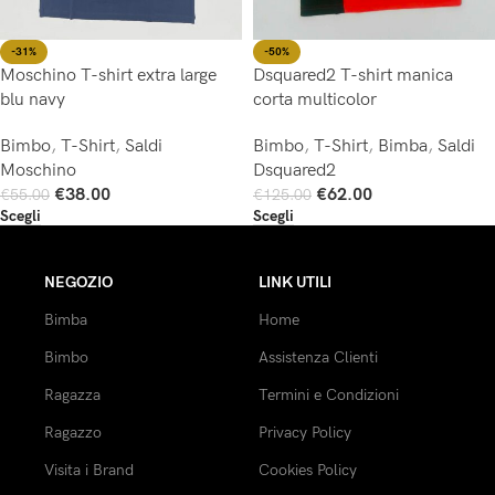
-31%
-50%
Moschino T-shirt extra large
Dsquared2 T-shirt manica
blu navy
corta multicolor
Bimbo
,
T-Shirt
,
Saldi
Bimbo
,
T-Shirt
,
Bimba
,
Saldi
Moschino
Dsquared2
€
38.00
€
62.00
€
55.00
€
125.00
Scegli
Scegli
NEGOZIO
LINK UTILI
Bimba
Home
Bimbo
Assistenza Clienti
Ragazza
Termini e Condizioni
Ragazzo
Privacy Policy
Visita i Brand
Cookies Policy