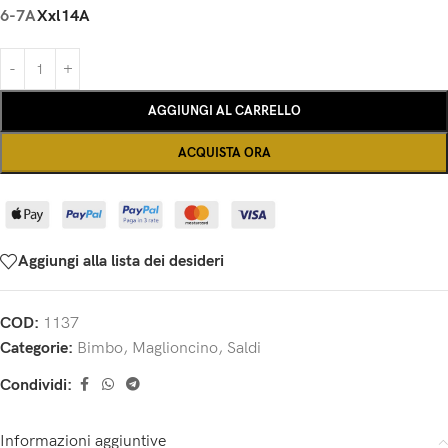
6-7A
Xxl
14A
AGGIUNGI AL CARRELLO
ACQUISTA ORA
Aggiungi alla lista dei desideri
COD:
1137
Categorie:
Bimbo
,
Maglioncino
,
Saldi
Condividi:
Informazioni aggiuntive