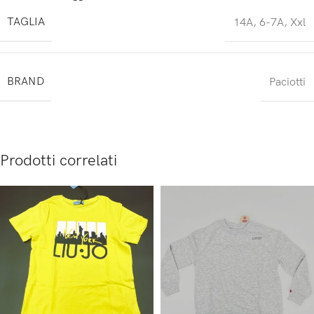
TAGLIA
14A
,
6-7A
,
Xxl
BRAND
Paciotti
Prodotti correlati