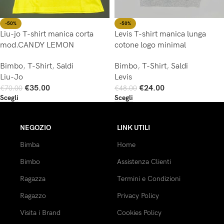
-50%
-50%
Liu-jo T-shirt manica corta
Levis T-shirt manica lunga
mod.CANDY LEMON
cotone logo minimal
Bimbo
,
T-Shirt
,
Saldi
Bimbo
,
T-Shirt
,
Saldi
Liu-Jo
Levis
€
35.00
€
24.00
€
70.00
€
48.00
Scegli
Scegli
NEGOZIO
LINK UTILI
Bimba
Home
Bimbo
Assistenza Clienti
Ragazza
Termini e Condizioni
Ragazzo
Privacy Policy
Visita i Brand
Cookies Policy