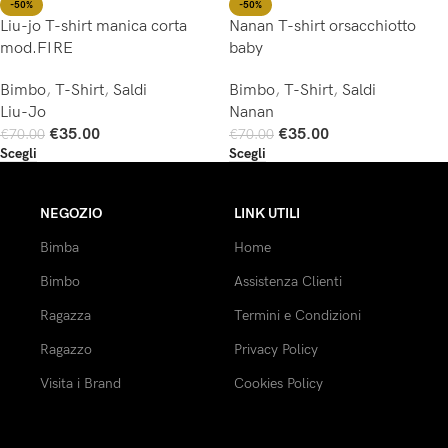
-50%
-50%
Liu-jo T-shirt manica corta
Nanan T-shirt orsacchiotto
mod.FIRE
baby
Bimbo
,
T-Shirt
,
Saldi
Bimbo
,
T-Shirt
,
Saldi
Liu-Jo
Nanan
€
35.00
€
35.00
€
70.00
€
70.00
Scegli
Scegli
NEGOZIO
LINK UTILI
Bimba
Home
Bimbo
Assistenza Clienti
Ragazza
Termini e Condizioni
Ragazzo
Privacy Policy
Visita i Brand
Cookies Policy