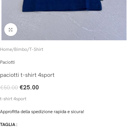
Click to enlarge
Home
/
Bimbo
/
T-Shirt
Paciotti
paciotti t-shirt 4sport
€
25.00
€
50.00
t-shirt 4sport
Approfitta della spedizione rapida e sicura!
TAGLIA