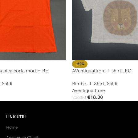
-50%
 manica corta mod.FIRE
AVentiquattrore T-shirt LEO
,
Saldi
Bimbo
,
T-Shirt
,
Saldi
Aventiquattrore
€
18.00
€
36.00
Scegli
LINK UTILI
Home
Assistenza Clienti