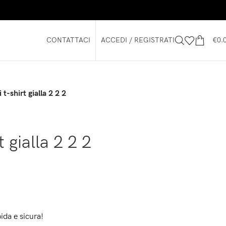
CONTATTACI
ACCEDI / REGISTRATI
€
0.
 t-shirt gialla 2 2 2
t gialla 2 2 2
ida e sicura!