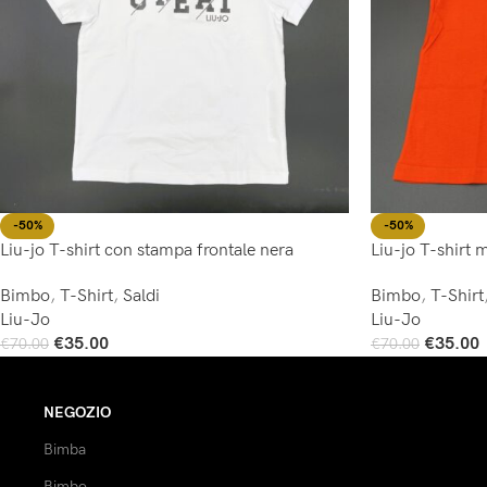
-50%
-50%
Liu-jo T-shirt con stampa frontale nera
Liu-jo T-shirt
Bimbo
,
T-Shirt
,
Saldi
Bimbo
,
T-Shirt
Liu-Jo
Liu-Jo
€
35.00
€
35.00
€
70.00
€
70.00
Scegli
Scegli
NEGOZIO
Bimba
Bimbo