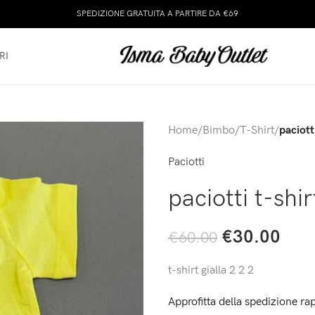
SPEDIZIONE GRATUITA A PARTIRE DA €69
RI
Home
/
Bimbo
/
T-Shirt
/
paciotti
Paciotti
paciotti t-shir
€
30.00
€
60.00
t-shirt gialla 2 2 2
Approfitta della spedizione rap