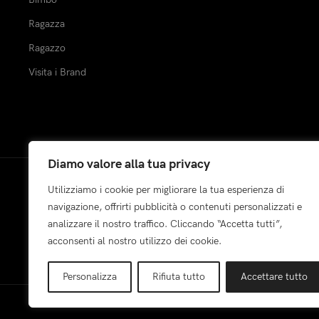
Ragazza
Ragazzo
Visita i Brand
Diamo valore alla tua privacy
Utilizziamo i cookie per migliorare la tua esperienza di
Pagamenti:
navigazione, offrirti pubblicità o contenuti personalizzati e
analizzare il nostro traffico. Cliccando “Accetta tutti”,
acconsenti al nostro utilizzo dei cookie.
Personalizza
Rifiuta tutto
Accettare tutto