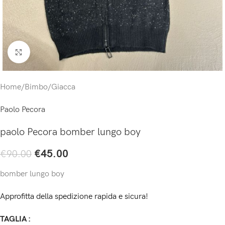
Click to enlarge
Home
/
Bimbo
/
Giacca
Paolo Pecora
paolo Pecora bomber lungo boy
€
45.00
€
90.00
bomber lungo boy
Approfitta della spedizione rapida e sicura!
TAGLIA