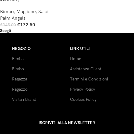
Bimbo
,
Maglione
,
Saldi
Palm Angels
€
172.50
€
345.00
Scegli
NEGOZIO
LINK UTILI
Bimba
Home
Bimbo
Assistenza Clienti
Ragazza
Termini e Condizioni
Ragazzo
Privacy Policy
Visita i Brand
Cookies Policy
ISCRIVITI ALLA NEWSLETTER