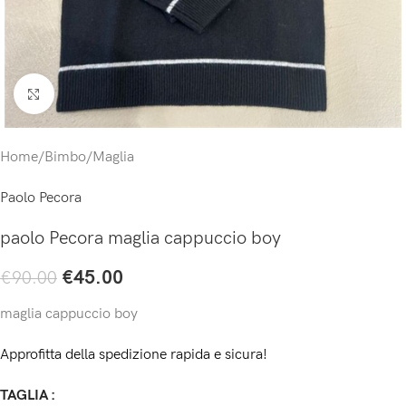
Click to enlarge
Home
/
Bimbo
/
Maglia
Paolo Pecora
paolo Pecora maglia cappuccio boy
€
45.00
€
90.00
maglia cappuccio boy
Approfitta della spedizione rapida e sicura!
TAGLIA