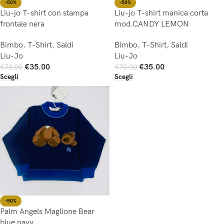
-50%
-50%
Liu-jo T-shirt con stampa
Liu-jo T-shirt manica corta
frontale nera
mod.CANDY LEMON
Bimbo
,
T-Shirt
,
Saldi
Bimbo
,
T-Shirt
,
Saldi
Liu-Jo
Liu-Jo
€
35.00
€
35.00
€
70.00
€
70.00
Scegli
Scegli
-50%
Palm Angels Maglione Bear
blue navy