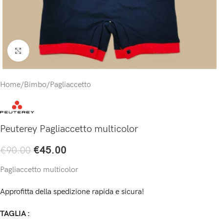
Click to enlarge
Home
/
Bimbo
/
Pagliaccetto
Peuterey Pagliaccetto multicolor
€
45.00
€
90.00
Pagliaccetto multicolor
Approfitta della spedizione rapida e sicura!
TAGLIA