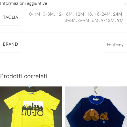
Informazioni aggiuntive
0-1M
,
0-3M
,
12-18M
,
12M
,
18
,
18-24M
,
24M
,
TAGLIA
3-6M
,
6-9M
,
6M
,
9-12M
,
9M
BRAND
Peuterey
Prodotti correlati