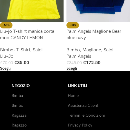
-50%
-50%
Liu-jo T-shirt manica corta
Palm Angels Maglione Bear
mod.CANDY LEMON
blue navy
Bimbo
,
T-Shirt
,
Saldi
Bimbo
,
Maglione
,
Saldi
Liu-Jo
Palm Angels
€
35.00
€
172.50
€
70.00
€
345.00
Scegli
Scegli
NEGOZIO
LINK UTILI
Bimba
Home
Bimbo
Assistenza Clienti
Ragazza
Termini e Condizioni
Ragazzo
Privacy Policy