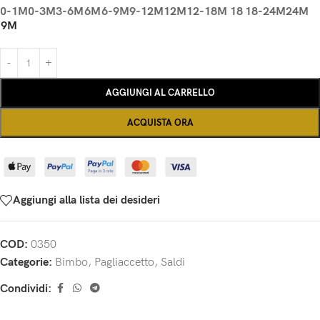
0-1M
0-3M
3-6M
6M
6-9M
9-12M
12M
12-18M
18
18-24M
24M
9M
AGGIUNGI AL CARRELLO
ACQUISTA ORA
Aggiungi alla lista dei desideri
COD:
0350
Categorie:
Bimbo
,
Pagliaccetto
,
Saldi
Condividi: