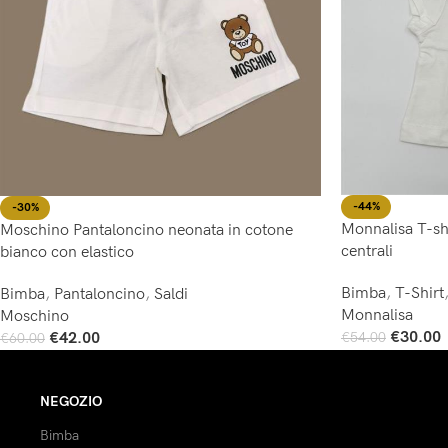
-44%
-30%
Monnalisa T-sh
Moschino Pantaloncino neonata in cotone
centrali
bianco con elastico
Bimba
,
T-Shirt
Bimba
,
Pantaloncino
,
Saldi
Monnalisa
Moschino
€
30.00
€
42.00
€
54.00
€
60.00
Scegli
Scegli
NEGOZIO
Bimba