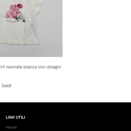
irt neonata bianca con disegni
,
Saldi
LINK UTILI
Home