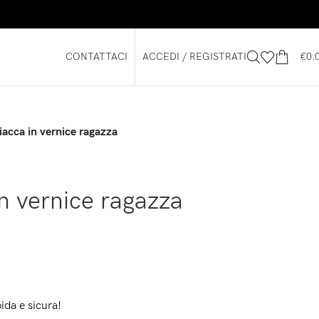
CONTATTACI
ACCEDI / REGISTRATI
€
0.
iacca in vernice ragazza
in vernice ragazza
ida e sicura!