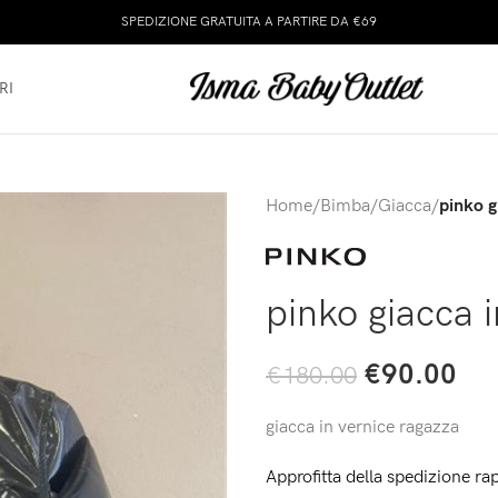
SPEDIZIONE GRATUITA A PARTIRE DA €69
RI
Home
/
Bimba
/
Giacca
/
pinko g
pinko giacca 
€
90.00
€
180.00
giacca in vernice ragazza
Approfitta della spedizione rap