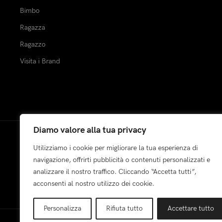
Bimbo
Ragazza
Ragazzo
Visita i Brand
Diamo valore alla tua privacy
Pagamenti:
Utilizziamo i cookie per migliorare la tua esperienza di
navigazione, offrirti pubblicità o contenuti personalizzati e
analizzare il nostro traffico. Cliccando “Accetta tutti”,
acconsenti al nostro utilizzo dei cookie.
Personalizza
Rifiuta tutto
Accettare tutto