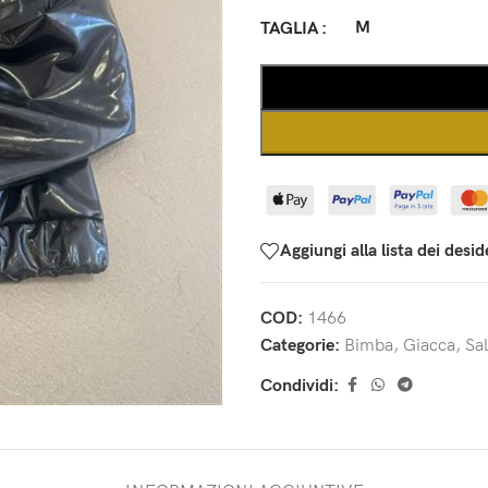
M
TAGLIA
Aggiungi alla lista dei desid
COD:
1466
Categorie:
Bimba
,
Giacca
,
Sal
Condividi: