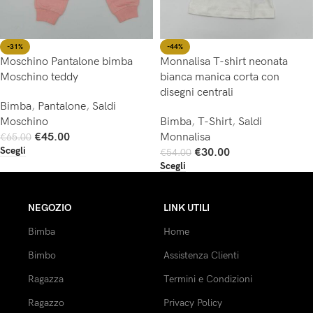
-44%
-31%
Monnalisa T-shirt neonata
Moschino Pantalone bimba
bianca manica corta con
Moschino teddy
disegni centrali
Bimba
,
Pantalone
,
Saldi
Bimba
,
T-Shirt
,
Saldi
Moschino
Monnalisa
€
45.00
€
65.00
Scegli
€
30.00
€
54.00
Scegli
NEGOZIO
LINK UTILI
Bimba
Home
Bimbo
Assistenza Clienti
Ragazza
Termini e Condizioni
Ragazzo
Privacy Policy