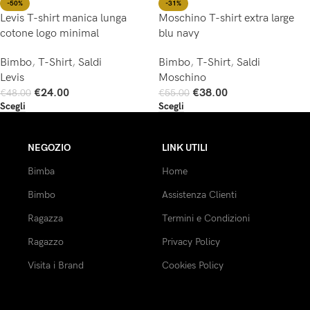
-50%
-31%
Levis T-shirt manica lunga
Moschino T-shirt extra large
cotone logo minimal
blu navy
Bimbo
,
T-Shirt
,
Saldi
Bimbo
,
T-Shirt
,
Saldi
Levis
Moschino
€
24.00
€
38.00
€
48.00
€
55.00
Scegli
Scegli
NEGOZIO
LINK UTILI
Bimba
Home
Bimbo
Assistenza Clienti
Ragazza
Termini e Condizioni
Ragazzo
Privacy Policy
Visita i Brand
Cookies Policy