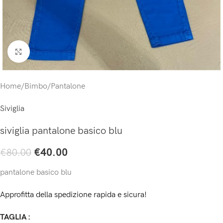
Click to enlarge
Home
/
Bimbo
/
Pantalone
Siviglia
siviglia pantalone basico blu
€
40.00
€
80.00
pantalone basico blu
Approfitta della spedizione rapida e sicura!
TAGLIA