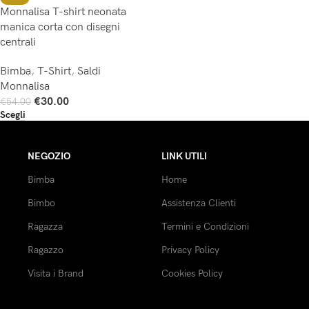
Monnalisa T-shirt neonata
manica corta con disegni
centrali
Bimba
,
T-Shirt
,
Saldi
Monnalisa
€
30.00
€
54.00
Scegli
NEGOZIO
LINK UTILI
Bimba
Home
Bimbo
Assistenza Clienti
Ragazza
Termini e Condizioni
Ragazzo
Privacy Policy
Visita i Brand
Cookies Policy