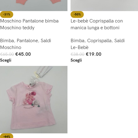
-31%
-50%
Moschino Pantalone bimba
Le-bebè Coprispalla con
Moschino teddy
manica lunga e bottoni
Bimba
,
Pantalone
,
Saldi
Bimba
,
Coprispalla
,
Saldi
Moschino
Le-Bebè
€
45.00
€
19.00
€
65.00
€
38.00
Scegli
Scegli
-44%