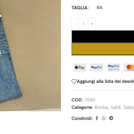
8A
TAGLIA
Aggiungi alla lista dei desid
COD:
1540
Categorie:
Bimba
,
Saldi
,
Salo
Condividi: