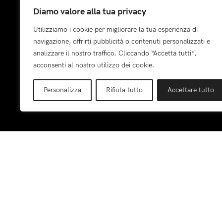
Diamo valore alla tua privacy
Bimba
Utilizziamo i cookie per migliorare la tua esperienza di
Bimbo
navigazione, offrirti pubblicità o contenuti personalizzati e
Ragazza
analizzare il nostro traffico. Cliccando “Accetta tutti”,
Ragazzo
acconsenti al nostro utilizzo dei cookie.
Visita i Brand
Personalizza
Rifiuta tutto
Accettare tutto
Pagamenti: