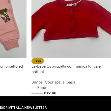
-50%
on orsetto ed
Le-bebè Coprispalla con manica lunga e
bottoni
Bimba
,
Coprispalla
,
Saldi
Le-Bebè
€
19.00
€
38.00
Scegli
ISCRIVITI ALLA NEWSLETTER