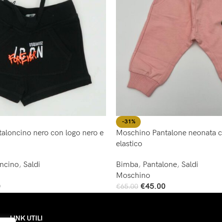
-31%
aloncino nero con logo nero e
Moschino Pantalone neonata c
elastico
oncino
,
Saldi
Bimba
,
Pantalone
,
Saldi
Moschino
0
€
45.00
€
65.00
Scegli
LINK UTILI