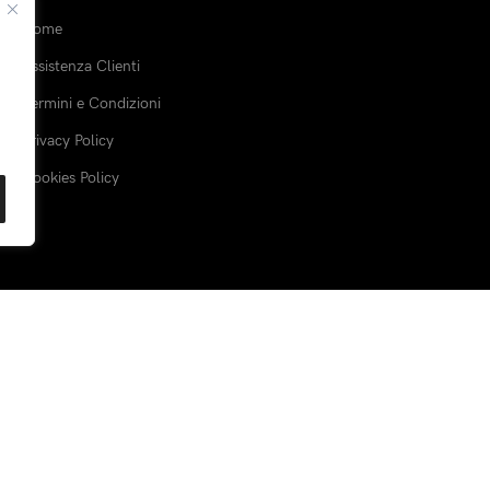
Home
Assistenza Clienti
Termini e Condizioni
Privacy Policy
Cookies Policy
Spediamo con:
Piattaforma sicur