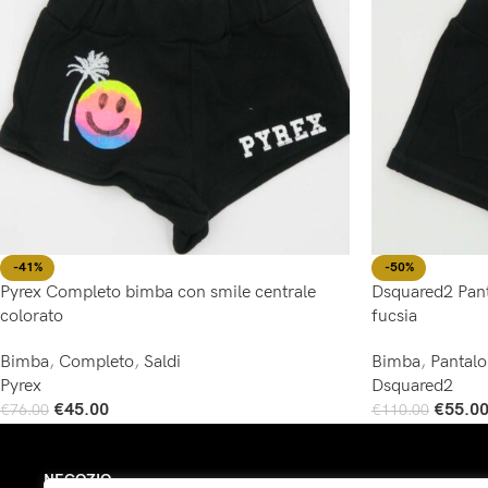
-41%
-50%
Pyrex Completo bimba con smile centrale
Dsquared2 Pant
colorato
fucsia
Bimba
,
Completo
,
Saldi
Bimba
,
Pantal
Pyrex
Dsquared2
€
45.00
€
55.0
€
76.00
€
110.00
Scegli
Scegli
NEGOZIO