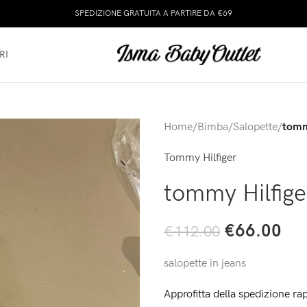
SPEDIZIONE GRATUITA A PARTIRE DA €69
RI
Home
/
Bimba
/
Salopette
/
tommy
Tommy Hilfiger
tommy Hilfige
€
66.00
€
112.00
salopette in jeans
Approfitta della spedizione rap