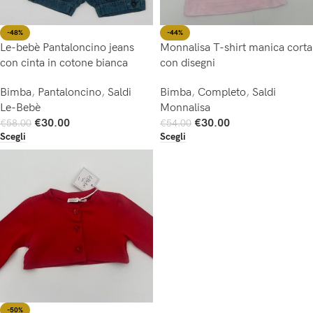
-48%
-44%
Le-bebè Pantaloncino jeans
Monnalisa T-shirt manica corta
con cinta in cotone bianca
con disegni
Bimba
,
Pantaloncino
,
Saldi
Bimba
,
Completo
,
Saldi
Le-Bebè
Monnalisa
€
30.00
€
30.00
€
58.00
€
54.00
Scegli
Scegli
-50%