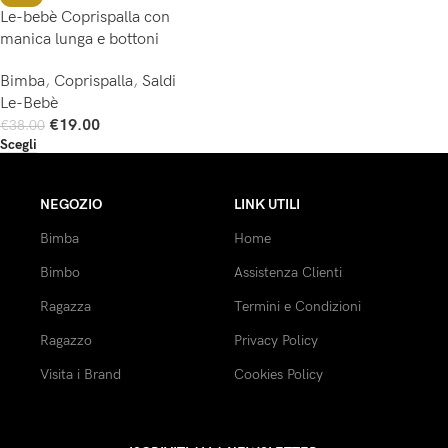
Le-bebè Coprispalla con
manica lunga e bottoni
Bimba
,
Coprispalla
,
Saldi
Le-Bebè
€
19.00
€
38.00
Scegli
NEGOZIO
LINK UTILI
Bimba
Home
Bimbo
Assistenza Clienti
Ragazza
Termini e Condizioni
Ragazzo
Privacy Policy
Visita i Brand
Cookies Policy