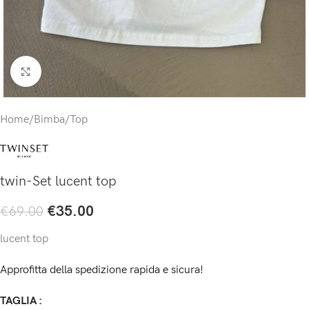
Click to enlarge
Home
/
Bimba
/
Top
twin-Set lucent top
€
35.00
€
69.00
lucent top
Approfitta della spedizione rapida e sicura!
TAGLIA