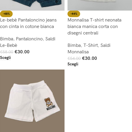
-44%
-48%
Monnalisa T-shirt neonata
Le-bebè Pantaloncino jeans
bianca manica corta con
con cinta in cotone bianca
disegni centrali
Bimba
,
Pantaloncino
,
Saldi
Bimba
,
T-Shirt
,
Saldi
Le-Bebè
Monnalisa
€
30.00
€
58.00
Scegli
€
30.00
€
54.00
Scegli