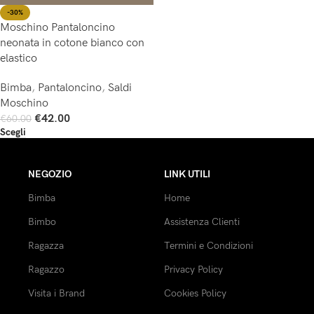
-30%
Moschino Pantaloncino
neonata in cotone bianco con
elastico
Bimba
,
Pantaloncino
,
Saldi
Moschino
€
42.00
€
60.00
Scegli
NEGOZIO
LINK UTILI
Bimba
Home
Bimbo
Assistenza Clienti
Ragazza
Termini e Condizioni
Ragazzo
Privacy Policy
Visita i Brand
Cookies Policy