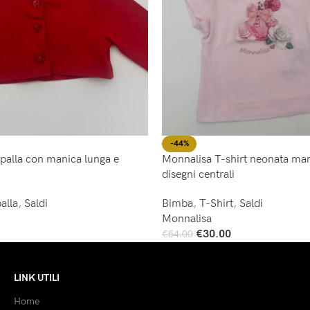
-44%
palla con manica lunga e
Monnalisa T-shirt neonata man
disegni centrali
alla
,
Saldi
Bimba
,
T-Shirt
,
Saldi
Monnalisa
€
30.00
€
54.00
Scegli
LINK UTILI
Home