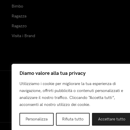
Bimbo
Ragazza
Ragazzo
Visita i Brand
Diamo valore alla tua privacy
Utilizziamo i cookie per migliorare la tua esperienza di
Pagamenti:
navigazione, offrirti pubblicità o contenuti personalizzati e
analizzare il nostro traffico. Cliccando “Accetta tutti”,
acconsenti al nostro utilizzo dei cookie.
Personalizza
Rifiuta tutto
Accettare tutto