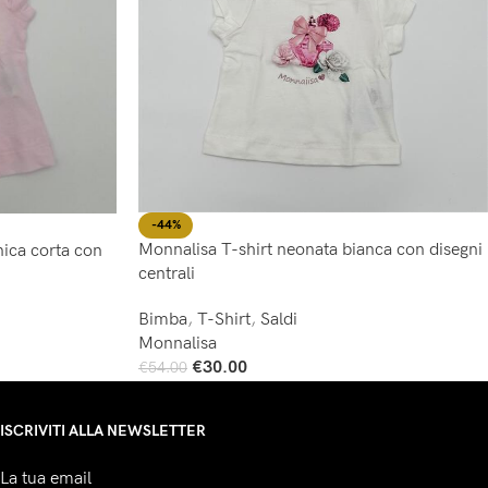
-44%
Monnalisa T-shirt neonata bianca con disegni
ica corta con
centrali
Bimba
,
T-Shirt
,
Saldi
Monnalisa
€
30.00
€
54.00
Scegli
ISCRIVITI ALLA NEWSLETTER
La tua email