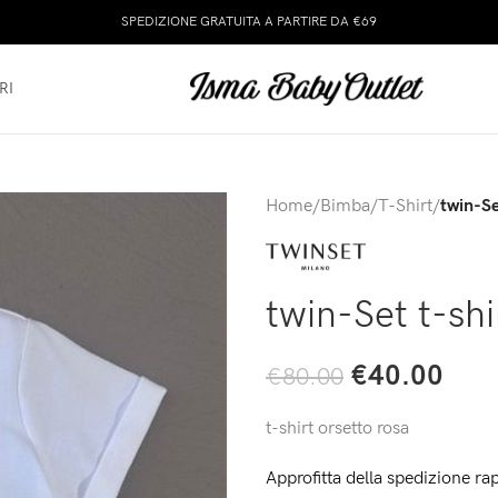
SPEDIZIONE GRATUITA A PARTIRE DA €69
RI
Home
/
Bimba
/
T-Shirt
/
twin-Se
twin-Set t-shi
€
40.00
€
80.00
t-shirt orsetto rosa
Approfitta della spedizione rap