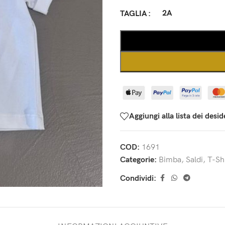
2A
TAGLIA
Aggiungi alla lista dei desid
COD:
1691
Categorie:
Bimba
,
Saldi
,
T-Shi
Condividi: