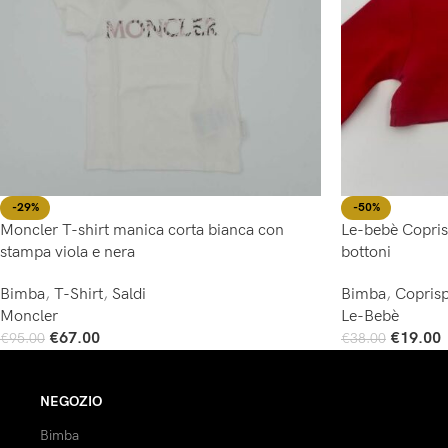
-29%
-50%
Moncler T-shirt manica corta bianca con
Le-bebè Copris
stampa viola e nera
bottoni
Bimba
,
T-Shirt
,
Saldi
Bimba
,
Coprisp
Moncler
Le-Bebè
€
67.00
€
19.00
€
95.00
€
38.00
Scegli
Scegli
NEGOZIO
Bimba