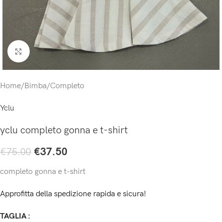
Click to enlarge
Home
/
Bimba
/
Completo
Yclu
yclu completo gonna e t-shirt
€
37.50
€
75.00
completo gonna e t-shirt
Approfitta della spedizione rapida e sicura!
TAGLIA