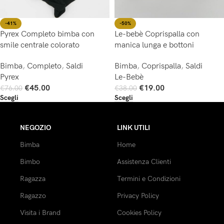
-41%
-50%
Pyrex Completo bimba con
Le-bebè Coprispalla con
smile centrale colorato
manica lunga e bottoni
Bimba
,
Completo
,
Saldi
Bimba
,
Coprispalla
,
Saldi
Pyrex
Le-Bebè
€
45.00
€
19.00
€
76.00
€
38.00
Scegli
Scegli
NEGOZIO
LINK UTILI
Bimba
Home
Bimbo
Assistenza Clienti
Ragazza
Termini e Condizioni
Ragazzo
Privacy Policy
Visita i Brand
Cookies Policy