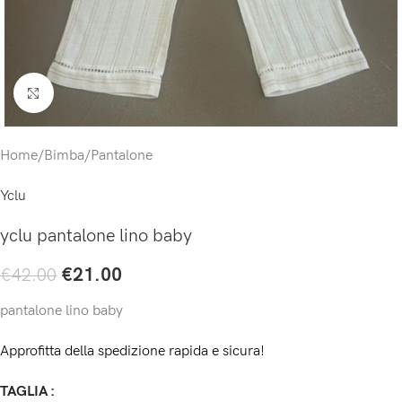
Click to enlarge
Home
/
Bimba
/
Pantalone
Yclu
yclu pantalone lino baby
€
21.00
€
42.00
pantalone lino baby
Approfitta della spedizione rapida e sicura!
TAGLIA