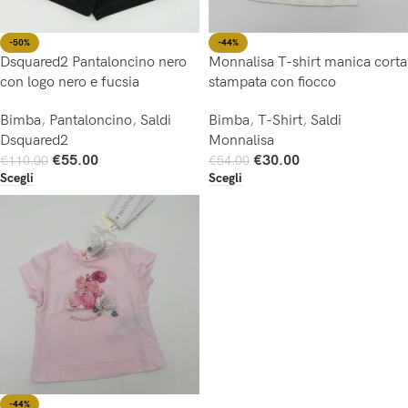
-44%
-50%
Monnalisa T-shirt manica corta
Dsquared2 Pantaloncino nero
stampata con fiocco
con logo nero e fucsia
Bimba
,
T-Shirt
,
Saldi
Bimba
,
Pantaloncino
,
Saldi
Monnalisa
Dsquared2
€
30.00
€
55.00
€
54.00
€
110.00
Scegli
Scegli
-44%