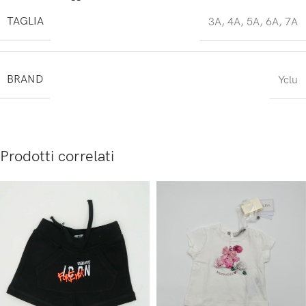
TAGLIA
3A
,
4A
,
5A
,
6A
,
7A
BRAND
Yclu
Prodotti correlati