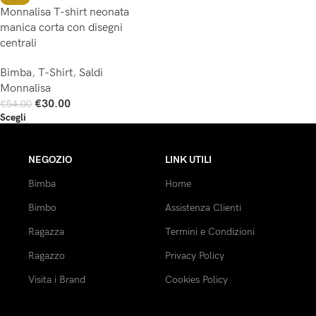
Monnalisa T-shirt neonata
manica corta con disegni
centrali
Bimba
,
T-Shirt
,
Saldi
Monnalisa
€
30.00
€
54.00
Scegli
NEGOZIO
LINK UTILI
Bimba
Home
Bimbo
Assistenza Clienti
Ragazza
Termini e Condizioni
Ragazzo
Privacy Policy
Visita i Brand
Cookies Policy