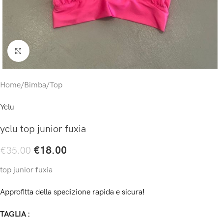
Click to enlarge
Home
/
Bimba
/
Top
Yclu
yclu top junior fuxia
€
18.00
€
35.00
top junior fuxia
Approfitta della spedizione rapida e sicura!
TAGLIA