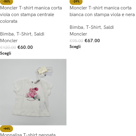
-50%
-29%
Moncler T-shirt manica corta
Moncler T-shirt manica corta
viola con stampa centrale
bianca con stampa viola e nera
colorata
Bimba
,
T-Shirt
,
Saldi
Bimba
,
T-Shirt
,
Saldi
Moncler
Moncler
€
67.00
€
95.00
Scegli
€
60.00
€
120.00
Scegli
-44%
Monnalisa T-shirt neonata