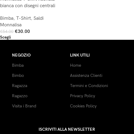
bianca con disegni centrali
Bimba
,
T-Shirt
,
Saldi
Monnalisa
€
30.00
€
54.00
Scegli
NEGOZIO
LINK UTILI
Bimba
Home
Bimbo
Assistenza Clienti
Ragazza
Termini e Condizioni
Ragazzo
Privacy Policy
Visita i Brand
Cookies Policy
ISCRIVITI ALLA NEWSLETTER