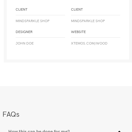
CLIENT
CLIENT
MINDSPARKLE SHOP
MINDSPARKLE SHOP
DESIGNER
WEBSITE
JOHN DOE
XTEMOS.COM/WOOD
FAQs
How this can be done for me?