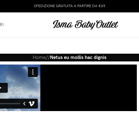
SPEDIZIONE GRATUITA A PARTIRE DA €69
RI
Home
/
/
Netus eu mollis hac dignis